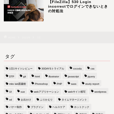
5
【FileZilla】530 Login
incorrectでログインできないとき
の対処法
HOME
2023年
7月
タグ
1日1サイトレビュー
30DAYSトライアル
cocoda
css
DTP
git
html
illustrator
javascript
jquery
mito lab図書館
Photoshop
PHP
sass
study report
UI
vue
webアプリケーション
webサイト模写
wordpress
xd
お出かけ
ふりかえり
タイムマネージメント
バナー制作
プラグイン
ヘルスケア
ホットクック