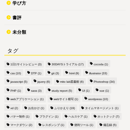
学び方
書評
未分類
タグ
1日1サイトレビュー
(3)
30DAYSトライアル
(17)
cocoda
(1)
css
(10)
DTP
(1)
git
(3)
html
(9)
illustrator
(33)
javascript
(5)
jquery
(6)
mito lab図書館
(6)
Photoshop
(34)
PHP
(1)
sass
(3)
study report
(5)
UI
(1)
vue
(1)
webアプリケーション
(1)
webサイト模写
(1)
wordpress
(10)
xd
(2)
お出かけ
(1)
ふりかえり
(19)
タイムマネージメント
(1)
バナー制作
(1)
プラグイン
(1)
ヘルスケア
(1)
ホットクック
(7)
マークダウン
(2)
レスポンシブ
(1)
便利ツール
(1)
備忘録
(5)