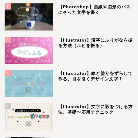
1
【Photoshop】曲線や図形のパス
にそった文字を書く
2
【Illustrator】漢字にふりがなを振
る方法（ルビを振る）
3
【Illustrator】線と塗りをずらして
作る、目を引くデザイン文字！
4
【Illustrator】文字に影をつける方
法、基礎〜応用テクニック