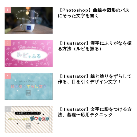
1
【Photoshop】曲線や図形のパス
にそった文字を書く
2
【Illustrator】漢字にふりがなを振
る方法（ルビを振る）
3
【Illustrator】線と塗りをずらして
作る、目を引くデザイン文字！
4
【Illustrator】文字に影をつける方
法、基礎〜応用テクニック