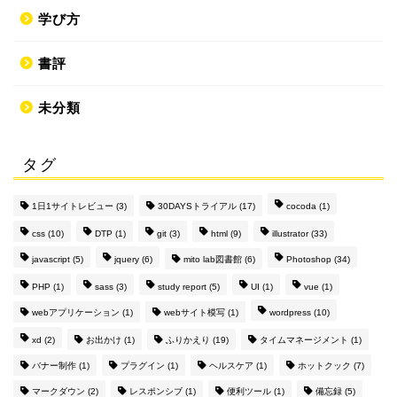
学び方
書評
未分類
タグ
1日1サイトレビュー
(3)
30DAYSトライアル
(17)
cocoda
(1)
css
(10)
DTP
(1)
git
(3)
html
(9)
illustrator
(33)
javascript
(5)
jquery
(6)
mito lab図書館
(6)
Photoshop
(34)
PHP
(1)
sass
(3)
study report
(5)
UI
(1)
vue
(1)
webアプリケーション
(1)
webサイト模写
(1)
wordpress
(10)
xd
(2)
お出かけ
(1)
ふりかえり
(19)
タイムマネージメント
(1)
バナー制作
(1)
プラグイン
(1)
ヘルスケア
(1)
ホットクック
(7)
マークダウン
(2)
レスポンシブ
(1)
便利ツール
(1)
備忘録
(5)