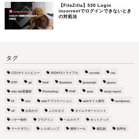
5
【FileZilla】530 Login
incorrectでログインできないとき
の対処法
タグ
1日1サイトレビュー
30DAYSトライアル
cocoda
css
DTP
git
html
illustrator
javascript
jquery
mito lab図書館
Photoshop
PHP
sass
study report
UI
vue
webアプリケーション
webサイト模写
wordpress
xd
お出かけ
ふりかえり
タイムマネージメント
バナー制作
プラグイン
ヘルスケア
ホットクック
マークダウン
レスポンシブ
便利ツール
備忘録
効率化