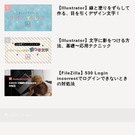
3
【Illustrator】線と塗りをずらして
作る、目を引くデザイン文字！
4
【Illustrator】文字に影をつける方
法、基礎〜応用テクニック
5
【FileZilla】530 Login
incorrectでログインできないとき
の対処法
HOME
書評