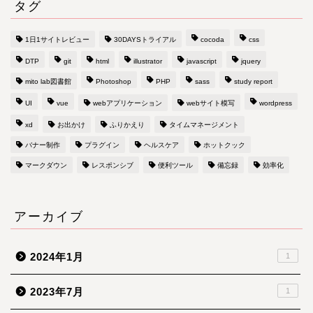
タグ
1日1サイトレビュー
30DAYSトライアル
cocoda
css
DTP
git
html
illustrator
javascript
jquery
mito lab図書館
Photoshop
PHP
sass
study report
UI
vue
webアプリケーション
webサイト模写
wordpress
xd
お出かけ
ふりかえり
タイムマネージメント
バナー制作
プラグイン
ヘルスケア
ホットクック
マークダウン
レスポンシブ
便利ツール
備忘録
効率化
アーカイブ
2024年1月
1
2023年7月
1