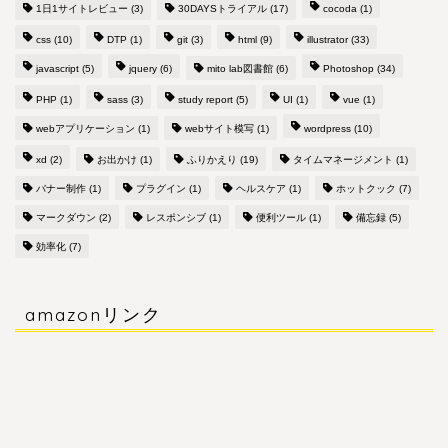
1日1サイトレビュー
(3)
30DAYSトライアル
(17)
cocoda
(1)
css
(10)
DTP
(1)
git
(3)
html
(9)
illustrator
(33)
javascript
(5)
jquery
(6)
mito lab図書館
(6)
Photoshop
(34)
PHP
(1)
sass
(3)
study report
(5)
UI
(1)
vue
(1)
webアプリケーション
(1)
webサイト模写
(1)
wordpress
(10)
xd
(2)
お出かけ
(1)
ふりかえり
(19)
タイムマネージメント
(1)
バナー制作
(1)
プラグイン
(1)
ヘルスケア
(1)
ホットクック
(7)
マークダウン
(2)
レスポンシブ
(1)
便利ツール
(1)
備忘録
(5)
効率化
(7)
amazonリンク