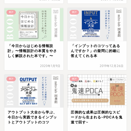
書評
書評
「今日からはじめる情報設
「インプットのコツってある
計」〜情報設計の本質をやさ
んですか？」の疑問に的確に
しく解説された本です。〜
答えてくれる本
2020年1月9日
2019年12月26日
書評
書評
アウトプット大全から学ぶ、
圧倒的な成果は圧倒的なスピ
今日から実践できるインプッ
ードから生まれる~PDCAを鬼
トとアウトプットのコツ
速で回す~