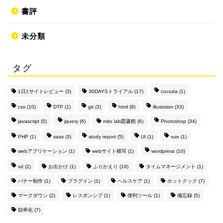
書評
未分類
タグ
1日1サイトレビュー
(3)
30DAYSトライアル
(17)
cocoda
(1)
css
(10)
DTP
(1)
git
(3)
html
(9)
illustrator
(33)
javascript
(5)
jquery
(6)
mito lab図書館
(6)
Photoshop
(34)
PHP
(1)
sass
(3)
study report
(5)
UI
(1)
vue
(1)
webアプリケーション
(1)
webサイト模写
(1)
wordpress
(10)
xd
(2)
お出かけ
(1)
ふりかえり
(19)
タイムマネージメント
(1)
バナー制作
(1)
プラグイン
(1)
ヘルスケア
(1)
ホットクック
(7)
マークダウン
(2)
レスポンシブ
(1)
便利ツール
(1)
備忘録
(5)
効率化
(7)