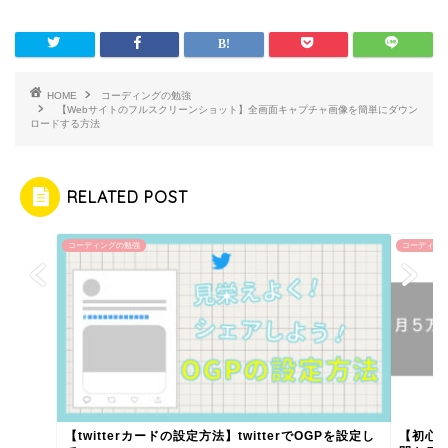
HOME
コーディングの勉強
【Webサイトのフルスクリーンショット】全画面キャプチャ画像を簡単にダウン
ロードする方法
RELATED POST
コーディングの勉強
コーディン
【twitterカードの設定方法】twitterでOGPを設定し
【初心