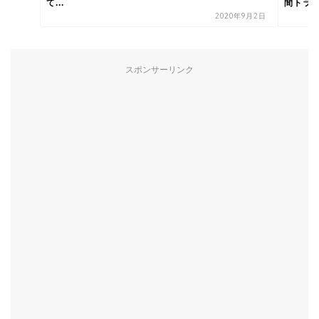
て...
間トライ
2020年9月2日
スポンサーリンク