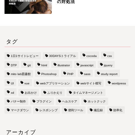
の対処法
タグ
1日1サイトレビュー
30DAYSトライアル
cocoda
css
DTP
git
html
illustrator
javascript
jquery
mito lab図書館
Photoshop
PHP
sass
study report
UI
vue
webアプリケーション
webサイト模写
wordpress
xd
お出かけ
ふりかえり
タイムマネージメント
バナー制作
プラグイン
ヘルスケア
ホットクック
マークダウン
レスポンシブ
便利ツール
備忘録
効率化
アーカイブ