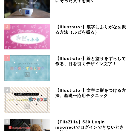
にそった文字を書く
2
【Illustrator】漢字にふりがなを振
る方法（ルビを振る）
3
【Illustrator】線と塗りをずらして
作る、目を引くデザイン文字！
4
【Illustrator】文字に影をつける方
法、基礎〜応用テクニック
5
【FileZilla】530 Login
incorrectでログインできないとき