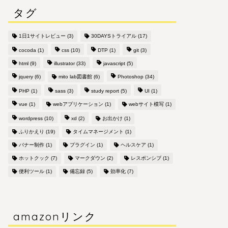
タグ
1日1サイトレビュー
(3)
30DAYSトライアル
(17)
cocoda
(1)
css
(10)
DTP
(1)
git
(3)
html
(9)
illustrator
(33)
javascript
(5)
jquery
(6)
mito lab図書館
(6)
Photoshop
(34)
PHP
(1)
sass
(3)
study report
(5)
UI
(1)
vue
(1)
webアプリケーション
(1)
webサイト模写
(1)
wordpress
(10)
xd
(2)
お出かけ
(1)
ふりかえり
(19)
タイムマネージメント
(1)
バナー制作
(1)
プラグイン
(1)
ヘルスケア
(1)
ホットクック
(7)
マークダウン
(2)
レスポンシブ
(1)
便利ツール
(1)
備忘録
(5)
効率化
(7)
amazonリンク