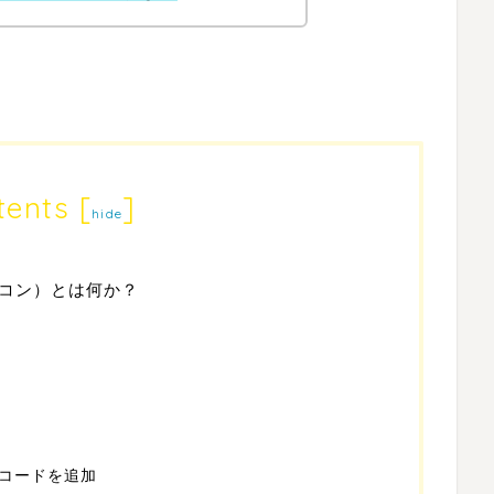
tents
[
]
hide
コン）とは何か？
にコードを追加