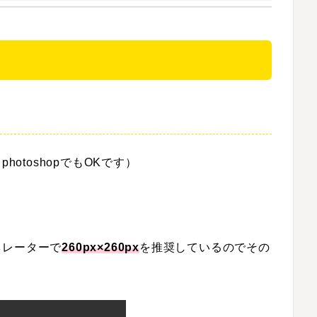
photoshopでもOKです）
ネレーターで
260px×260px
を推奨しているのでその